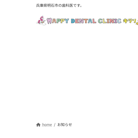
コ
ナ
兵庫県明石市の歯科医です。
ン
ビ
テ
ゲ
ン
ー
ツ
シ
へ
ョ
ス
ン
キ
に
ッ
移
プ
動
home
お知らせ