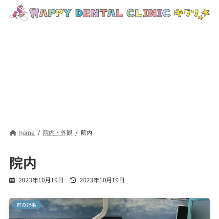
コ
ナ
ン
ビ
テ
ゲ
ン
ー
ツ
シ
へ
ョ
ス
ン
キ
に
ッ
移
プ
動
home
院内・外観
院内
院内
最
2023年10月19日
2023年10月19日
終
更
前の記事
新
日