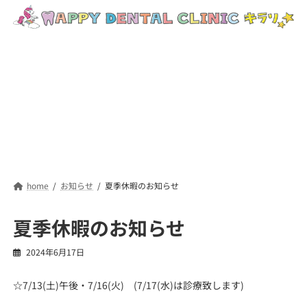
コ
ナ
ン
ビ
テ
ゲ
ン
ー
ツ
シ
へ
ョ
ス
ン
キ
に
ッ
移
プ
動
home
お知らせ
夏季休暇のお知らせ
夏季休暇のお知らせ
2024年6月17日
☆7/13(土)午後・7/16(火) (7/17(水)は診療致します)